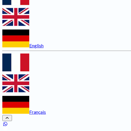
English
Français