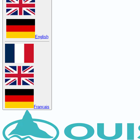
English
Français