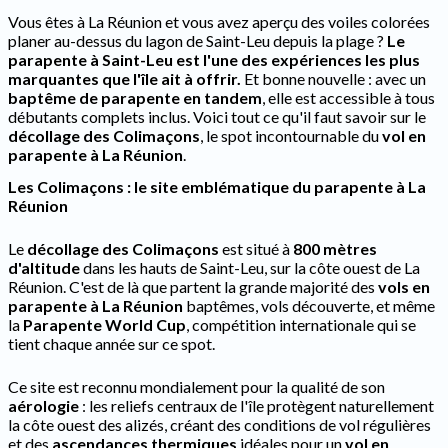
Vous êtes à La Réunion et vous avez aperçu des voiles colorées
planer au-dessus du lagon de Saint-Leu depuis la plage ?
Le
parapente à Saint-Leu est l'une des expériences les plus
marquantes que l'île ait à offrir.
Et bonne nouvelle : avec un
baptême de parapente en tandem
, elle est accessible à tous
débutants complets inclus. Voici tout ce qu'il faut savoir sur le
décollage des Colimaçons
, le spot incontournable du
vol en
parapente à La Réunion
.
Les Colimaçons : le site emblématique du parapente à La
Réunion
Le
décollage des Colimaçons
est situé à
800 mètres
d'altitude
dans les hauts de Saint-Leu, sur la côte ouest de La
Réunion. C'est de là que partent la grande majorité des
vols en
parapente à La Réunion
baptêmes, vols découverte, et même
la
Parapente World Cup
, compétition internationale qui se
tient chaque année sur ce spot.
Ce site est reconnu mondialement pour la qualité de son
aérologie
: les reliefs centraux de l'île protègent naturellement
la côte ouest des alizés, créant des conditions de vol régulières
et des
ascendances thermiques
idéales pour un
vol en